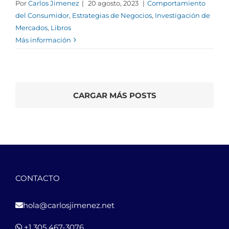
Por
Carlos Jimenez
|
20 agosto, 2023
|
Comportamiento
del Consumidor
,
Estrategias de Negocios
,
Investigación de
Mercados
,
Libros
Más información
CARGAR MÁS POSTS
CONTACTO
hola@carlosjimenez.net
+1 305 467-3076