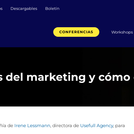
os
Descargables
Boletín
Workshops
CONFERENCIAS
 del marketing y cómo 
añía de
Irene Lessmann
, directora de
Usefull Agency
, para