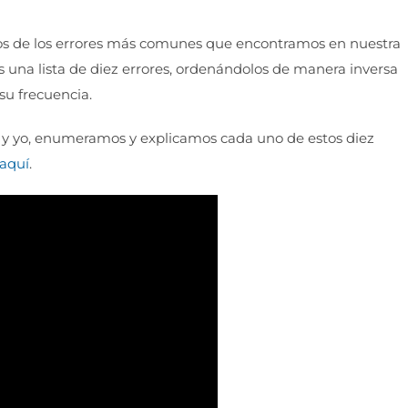
nos de los errores más comunes que encontramos en nuestra
s una lista de diez errores, ordenándolos de manera inversa
su frecuencia.
 y yo, enumeramos y explicamos cada uno de estos diez
aquí
.