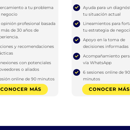
ercamiento a tu problema
Ayuda para un diagnós
 negocio
tu situación actual
 opinión profesional basada
Lineamientos para fort
 más de 30 años de
tu estrategia de negoc
periencia.
Apoyo en la toma de
ciones y recomendaciones
decisiones informadas
ácticas
Acompañamiento pers
nexiones con potenciales
vía WhatsApp
oveedores o aliados
6 sesiones online de 90
sesión online de 90 minutos
minutos
CONOCER MÁS
CONOCER MÁS