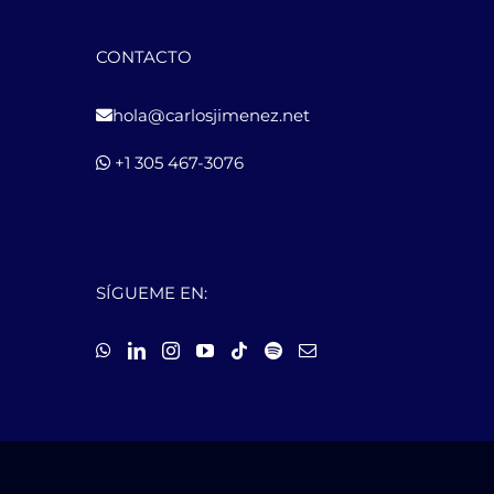
CONTACTO
hola@carlosjimenez.net
+1 305 467-3076
SÍGUEME EN: