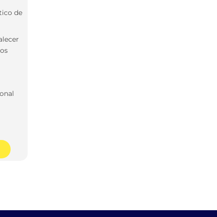
tico de
alecer
ios
onal