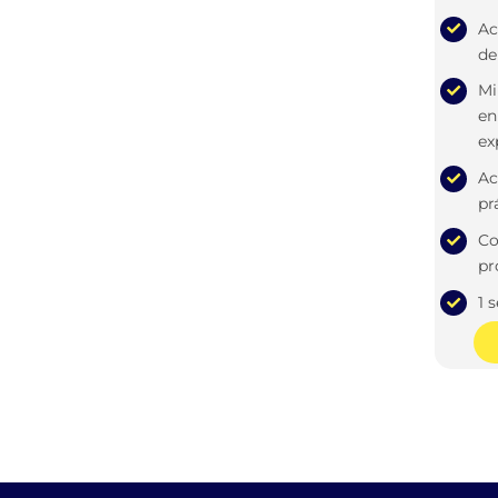
Ac
de
Mi
en
ex
Ac
pr
Co
pr
1 