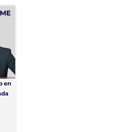
o en
ada