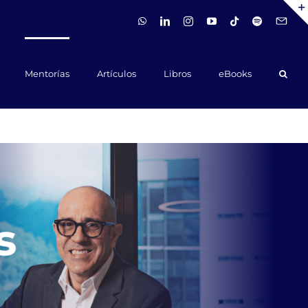
WhatsApp
LinkedIn
Instagram
YouTube
Tiktok
Spotify
Hola@ca
Mentorías
Artículos
Libros
eBooks