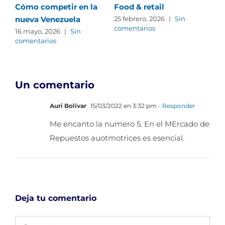
Cómo competir en la
Food & retail
Dis
nueva Venezuela
est
25 febrero, 2026
|
Sin
comentarios
que
16 mayo, 2026
|
Sin
comentarios
en
24 
com
Un comentario
Auri Bolívar
15/03/2022 en 3:32 pm
- Responder
Me encanto la numero 5. En el MErcado de
Repuestos auotmotrices es esencial.
Deja tu comentario
Comentar