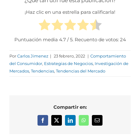
¿Qué tan útil fue esta publicación?
¡Haz clic en una estrella para calificarla!
Puntuación media
4.7
/ 5. Recuento de votos:
24
Por
Carlos Jimenez
|
23 febrero, 2022
|
Comportamiento
del Consumidor
,
Estrategias de Negocios
,
Investigación de
Mercados
,
Tendencias
,
Tendencias del Mercado
Compartir en:
Facebook
X
LinkedIn
WhatsApp
Correo
electrónico