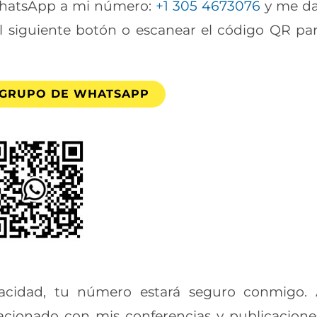
WhatsApp a mi número:
+1 305 4673076
y me d
l siguiente botón o escanear el código QR pa
 GRUPO DE WHATSAPP
vacidad, tu número estará seguro conmigo.
acionado con mis conferencias y publicacione