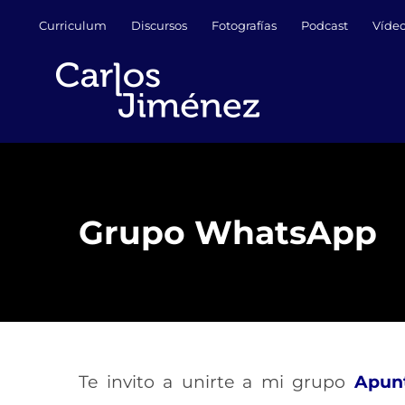
Saltar
Curriculum
Discursos
Fotografías
Podcast
Víde
al
contenido
Grupo WhatsApp
Te invito a unirte a mi grupo
Apun