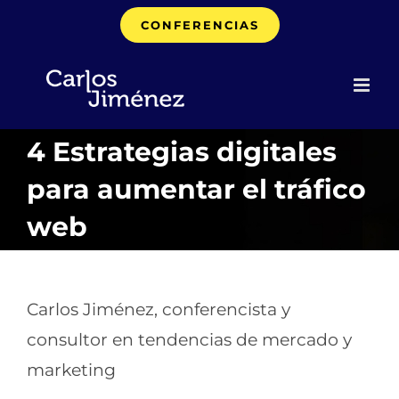
Saltar
CONFERENCIAS
al
contenido
4 Estrategias digitales
para aumentar el tráfico
web
Carlos Jiménez, conferencista y
consultor en tendencias de mercado y
marketing