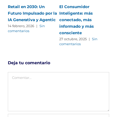
Retail en 2030: Un
El Consumidor
Mil
Futuro Impulsado por la
Inteligente: más
Gen
IA Generativa y Agentic
conectado, más
ne
informado y más
14 febrero, 2026
|
Sin
12 
comentarios
com
consciente
27 octubre, 2025
|
Sin
comentarios
Deja tu comentario
Comentar