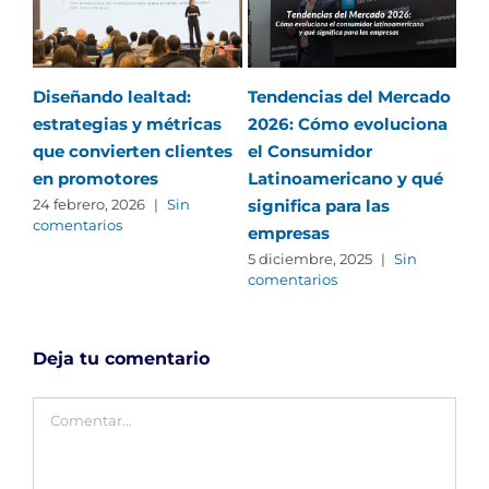
Diseñando lealtad:
Tendencias del Mercado
El
estrategias y métricas
2026: Cómo evoluciona
Int
que convierten clientes
el Consumidor
co
en promotores
Latinoamericano y qué
in
significa para las
co
24 febrero, 2026
|
Sin
comentarios
empresas
27 
com
5 diciembre, 2025
|
Sin
comentarios
Deja tu comentario
Comentar