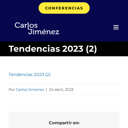
Saltar
CONFERENCIAS
al
contenido
Tendencias 2023 (2)
Tendencias 2023 (2)
Por
Carlos Jimenez
|
24 abril, 2023
Compartir en: