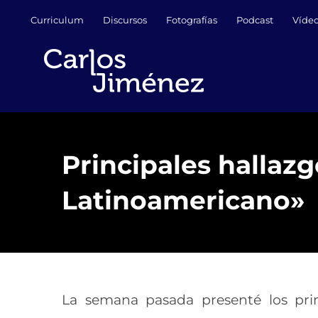
Saltar
Curriculum
Discursos
Fotografías
Podcast
Víde
al
contenido
Principales hallazg
Latinoamericano»
La semana pasada presenté los prin