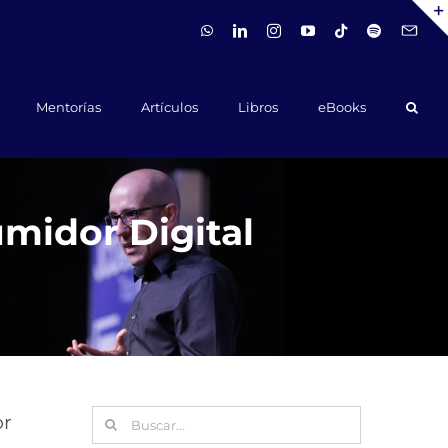
WhatsApp
LinkedIn
Instagram
YouTube
Tiktok
Spotify
Hola@ca
Mentorías
Artículos
Libros
eBooks
umidor Digital
Buscar:
or