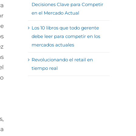
Decisiones Clave para Competir
ra
en el Mercado Actual
or
de
Los 10 libros que todo gerente
os
debe leer para competir en los
mercados actuales
ez
as
Revolucionando el retail en
el
tiempo real
to
s,
la