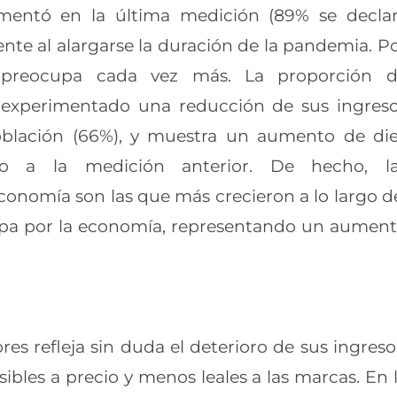
ementó en la última medición (89% se decla
nte al alargarse la duración de la pandemia. P
 preocupa cada vez más. La proporción 
 experimentado una reducción de sus ingres
población (66%), y muestra un aumento de di
to a la medición anterior. De hecho, l
conomía son las que más crecieron a lo largo d
upa por la economía, representando un aumen
s refleja sin duda el deterioro de sus ingreso
bles a precio y menos leales a las marcas. En 