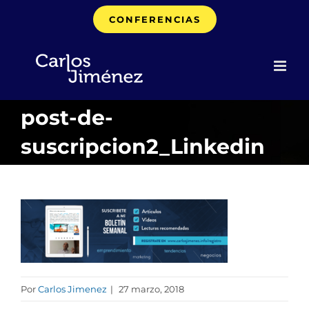
Saltar
CONFERENCIAS
al
contenido
post-de-
suscripcion2_Linkedin
Por
Carlos Jimenez
|
27 marzo, 2018