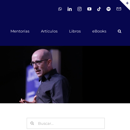
WhatsApp
LinkedIn
Instagram
YouTube
Tiktok
Spotify
Hola@ca
Mentorías
Artículos
Libros
eBooks
Buscar: