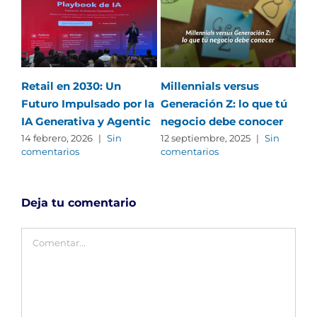
Retail en 2030: Un
Millennials versus
Ten
Futuro Impulsado por la
Generación Z: lo que tú
ma
IA Generativa y Agentic
negocio debe conocer
22 
com
14 febrero, 2026
|
Sin
12 septiembre, 2025
|
Sin
comentarios
comentarios
Deja tu comentario
Comentar