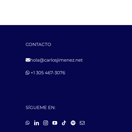
CONTACTO
hola@carlosjimenez.net
+1 305 467-3076
SÍGUEME EN: