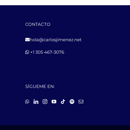
CONTACTO
hola@carlosjimenez.net
+1 305 467-3076
SÍGUEME EN: