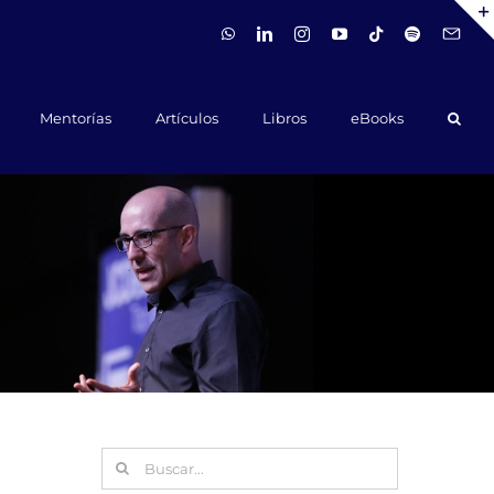
WhatsApp
LinkedIn
Instagram
YouTube
Tiktok
Spotify
Hola@ca
Mentorías
Artículos
Libros
eBooks
Buscar: