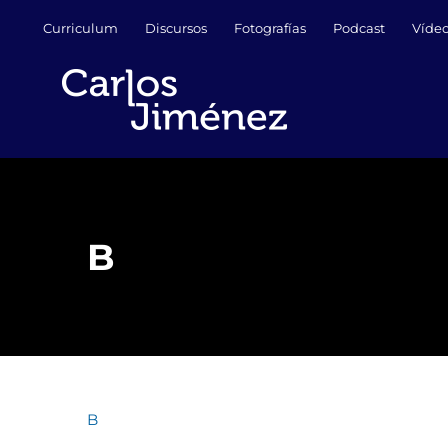
Saltar
Curriculum
Discursos
Fotografías
Podcast
Víde
al
contenido
B
B