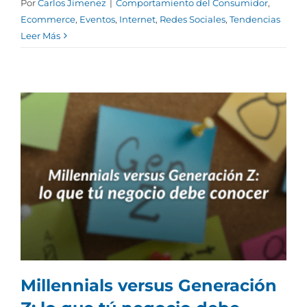
Por
Carlos Jimenez
|
Comportamiento del Consumidor
,
Ecommerce
,
Eventos
,
Internet
,
Redes Sociales
,
Tendencias
Leer Más
Millennials versus Generación