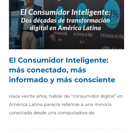
El Consumidor Inteligente:
más conectado, más
informado y más consciente
El Consumidor Inteligente: más
conectado, más informado y más
Hace veinte años, hablar de “consumidor digital” en
consciente
América Latina parecía referirse a una minoría
conectada desde una computadora de