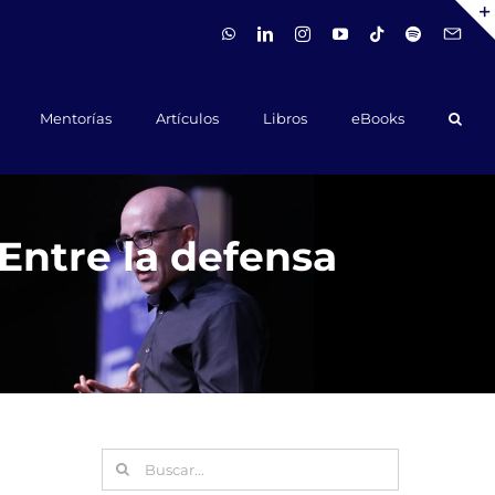
WhatsApp
LinkedIn
Instagram
YouTube
Tiktok
Spotify
Hola@ca
Mentorías
Artículos
Libros
eBooks
Entre la defensa
Buscar: