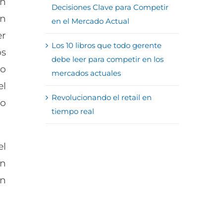
ón
Decisiones Clave para Competir
ún
en el Mercado Actual
er
Los 10 libros que todo gerente
os
debe leer para competir en los
po
mercados actuales
el
Revolucionando el retail en
lo
tiempo real
el
an
ón