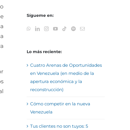
ño
Sígueme en:
ue
la
la
ra
Lo más reciente:
Cuatro Arenas de Oportunidades
or
en Venezuela (en medio de la
os
apertura económica y la
reconstrucción)
al
Cómo competir en la nueva
Venezuela
Tus clientes no son tuyos: 5