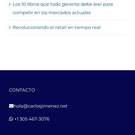
Los 10 libros que todo gerente debe leer para
competir en los mercados actuales
Revolucionando el retail en tiempo real
CONTACTO
hola@carlosjimenez.net
+1 305 467-3076