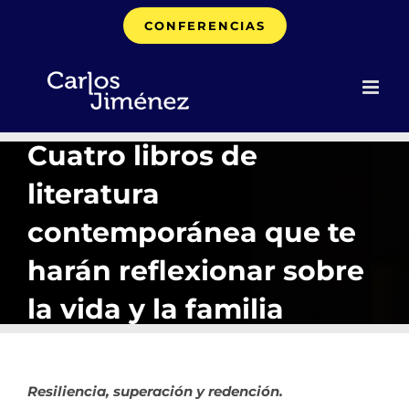
Saltar
CONFERENCIAS
al
contenido
Cuatro libros de
literatura
contemporánea que te
harán reflexionar sobre
la vida y la familia
Resiliencia, superación y redención.