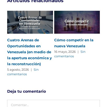
Artículos relacionados
Cuatro Arenas de
Cómo competir en la
Tus
Oportunidades en
nueva Venezuela
tuy
Venezuela (en medio de
Cla
16 mayo, 2026
|
Sin
comentarios
la apertura económica y
el 
la reconstrucción)
30 
com
5 agosto, 2026
|
Sin
comentarios
Deja tu comentario
Comentar