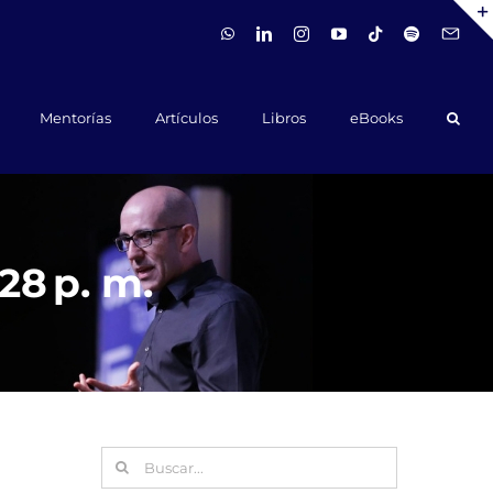
WhatsApp
LinkedIn
Instagram
YouTube
Tiktok
Spotify
Hola@ca
Mentorías
Artículos
Libros
eBooks
28 p. m.
Buscar: