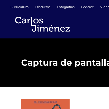
Saltar
Curriculum
Discursos
Fotografías
Podcast
Víde
al
contenido
Captura de pantalla 