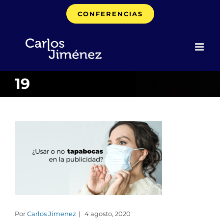
Saltar
CONFERENCIAS
al
contenido
19
Por
Carlos Jimenez
|
4 agosto, 2020