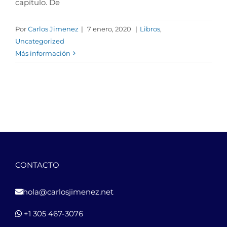
capítulo. De
Por
Carlos Jimenez
|
7 enero, 2020
|
Libros
,
Uncategorized
Más información
CONTACTO
hola@carlosjimenez.net
+1 305 467-3076