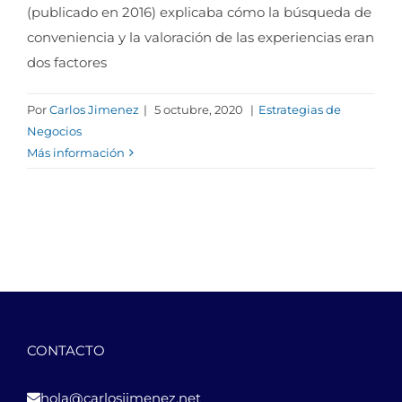
(publicado en 2016) explicaba cómo la búsqueda de
conveniencia y la valoración de las experiencias eran
dos factores
Por
Carlos Jimenez
|
5 octubre, 2020
|
Estrategias de
Negocios
Más información
CONTACTO
hola@carlosjimenez.net