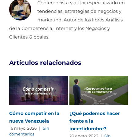
Conferencista y autor especializado en
tendencias, estrategias de negocios y
marketing. Autor de los libros Análisis
de la Competencia, Internet y los Negocios y
Clientes Globales.
Artículos relacionados
Cómo competir en la
¿Qué podemos hacer
St
nueva Venezuela
frente a la
Su
incertidumbre?
Ed
16 mayo, 2026
|
Sin
comentarios
des
20 enero, 2026
|
Sin