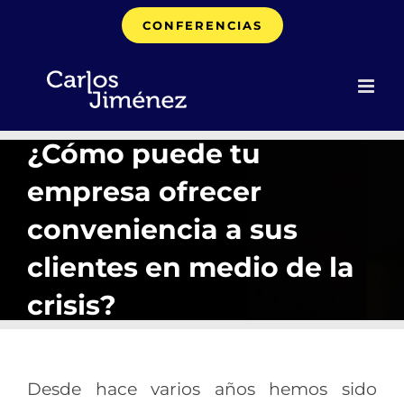
Saltar
CONFERENCIAS
al
contenido
¿Cómo puede tu
empresa ofrecer
conveniencia a sus
clientes en medio de la
crisis?
Desde hace varios años hemos sido