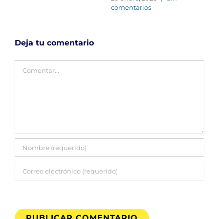
comentarios
tra
in
24 
Deja tu comentario
Com
Comentar