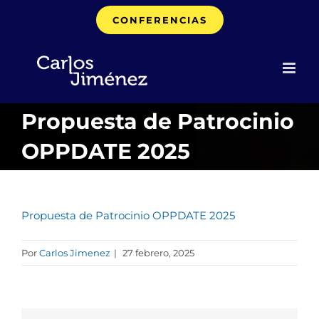
Saltar
CONFERENCIAS
al
contenido
Propuesta de Patrocinio
OPPDATE 2025
Propuesta de Patrocinio OPPDATE 2025
Por
Carlos Jimenez
|
27 febrero, 2025