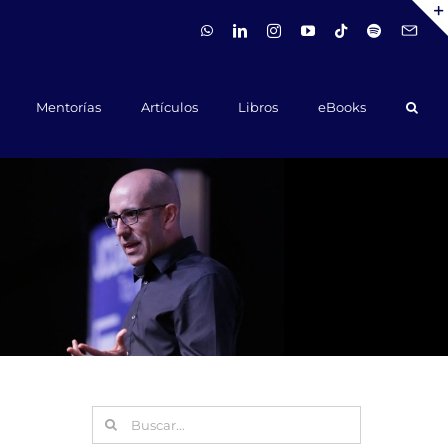
WhatsApp
LinkedIn
Instagram
YouTube
Tiktok
Spotify
Hola@ca
Mentorías
Artículos
Libros
eBooks
Buscar: