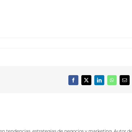
Facebook
X
LinkedIn
WhatsApp
Cor
elec
 en tendencias, estrategias de negocios y marketing. Autor d