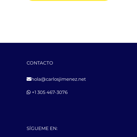
CONTACTO
hola@carlosjimenez.net
+1 305 467-3076
SÍGUEME EN: