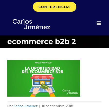
Saltar
CONFERENCIAS
al
contenido
ecommerce b2b 2
Por
Carlos Jimenez
|
10 septiembre, 2018