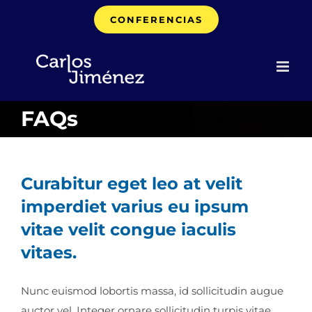
Saltar
CONFERENCIAS
al
contenido
FAQs
Curabitur eget leo at velit
imperdiet varius eu ipsum
vitae velit congue iaculis
vitaes.
Nunc euismod lobortis massa, id sollicitudin augue
auctor vel. Integer ornare sollicitudin turpis vitae