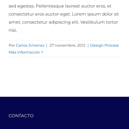
sed egestas. Pellentesque laoreet auctor eros, et
consectetur eros auctor eget. Lorem ipsum dolor sit
amet, consectetur adipiscing elit. Vestibulum tortor
nisi,
Por
Carlos Jimenez
|
27 noviembre, 2012
|
Design Process
Más información
CONTACTO