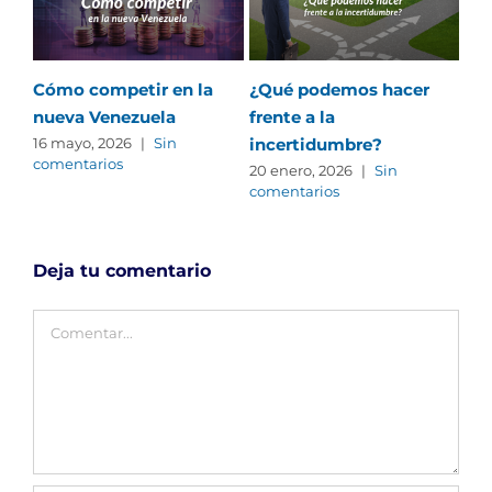
Cómo competir en la
¿Qué podemos hacer
St
nueva Venezuela
frente a la
Su
incertidumbre?
Ed
16 mayo, 2026
|
Sin
comentarios
des
20 enero, 2026
|
Sin
comentarios
tra
in
24 
Deja tu comentario
Com
Comentar