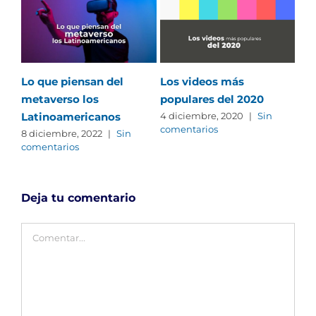
Lo que piensan del
Los videos más
Re
metaverso los
populares del 2020
pas
Latinoamericanos
onl
4 diciembre, 2020
|
Sin
comentarios
8 diciembre, 2022
|
Sin
28 
comentarios
com
Deja tu comentario
Comentar