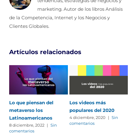
tendencias, estrategias de negocios y
marketing. Autor de los libros Análisis
de la Competencia, Internet y los Negocios y
Clientes Globales.
Artículos relacionados
Lo que piensan del
Los videos más
Re
metaverso los
populares del 2020
pas
Latinoamericanos
onl
4 diciembre, 2020
|
Sin
comentarios
8 diciembre, 2022
|
Sin
28 
comentarios
com