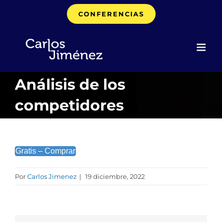
Saltar
CONFERENCIAS
al
contenido
Análisis de los
competidores
Gratis – Comprar
Por
Carlos Jimenez
|
19 diciembre, 2022