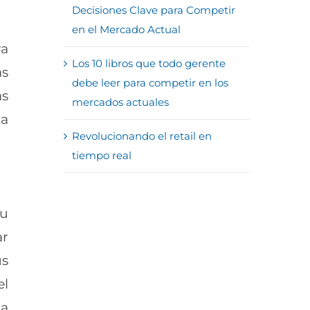
Decisiones Clave para Competir
en el Mercado Actual
ra
Los 10 libros que todo gerente
as
debe leer para competir en los
as
mercados actuales
ta
Revolucionando el retail en
tiempo real
tu
ar
us
el
la