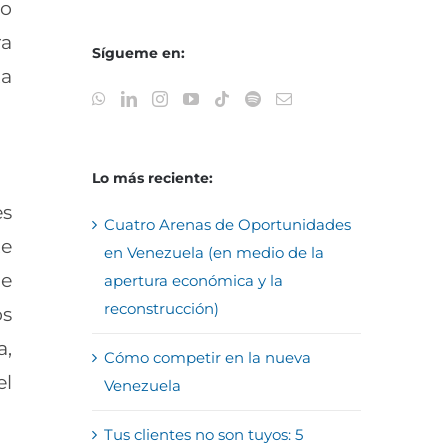
mo
ra
Sígueme en:
ta
Lo más reciente:
es
Cuatro Arenas de Oportunidades
te
en Venezuela (en medio de la
e
apertura económica y la
reconstrucción)
os
a,
Cómo competir en la nueva
el
Venezuela
Tus clientes no son tuyos: 5