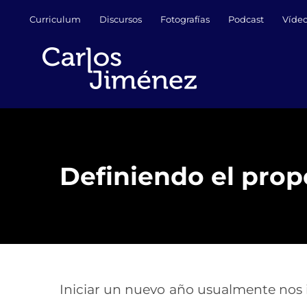
Saltar
Curriculum
Discursos
Fotografías
Podcast
Víde
al
contenido
Definiendo el prop
Iniciar un nuevo año usualmente nos i