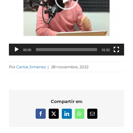
00:00
01:52
Por
Carlos Jimenez
|
28 noviembre, 2022
Compartir en:
Facebook
X
LinkedIn
WhatsApp
Correo
electrónico