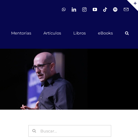
WhatsApp
LinkedIn
Instagram
YouTube
Tiktok
Spotify
Hola@ca
Mentorías
Artículos
Libros
eBooks
Buscar: