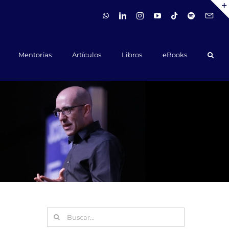
WhatsApp
LinkedIn
Instagram
YouTube
Tiktok
Spotify
Hola@ca
Mentorías
Artículos
Libros
eBooks
Buscar: