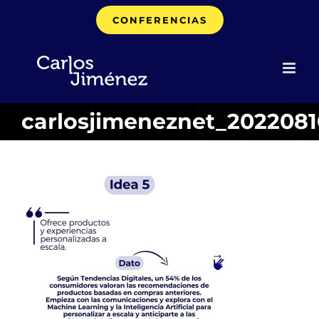
Saltar
CONFERENCIAS
al
contenido
carlosjimeneznet_202208