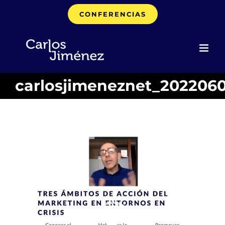
Saltar
CONFERENCIAS
al
contenido
carlosjimeneznet_20220
Reproductor
de
vídeo