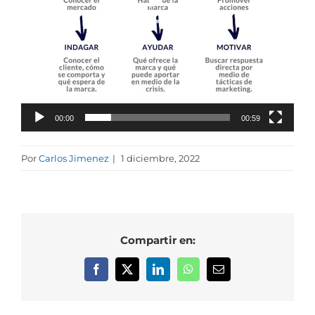
00:00
00:59
Por
Carlos Jimenez
|
1 diciembre, 2022
Compartir en:
Facebook
X
LinkedIn
WhatsApp
Correo
electrónico