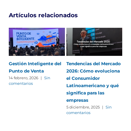
Artículos relacionados
Gestión Inteligente del
Tendencias del Mercado
Cóm
Punto de Venta
2026: Cómo evoluciona
en 
el Consumidor
las
14 febrero, 2026
|
Sin
comentarios
Latinoamericano y qué
me
significa para las
5 f
com
empresas
5 diciembre, 2025
|
Sin
comentarios