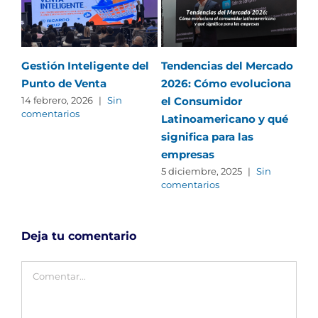
Gestión Inteligente del
Tendencias del Mercado
Cóm
Punto de Venta
2026: Cómo evoluciona
en 
el Consumidor
las
14 febrero, 2026
|
Sin
comentarios
Latinoamericano y qué
me
significa para las
5 f
com
empresas
5 diciembre, 2025
|
Sin
comentarios
Deja tu comentario
Comentar