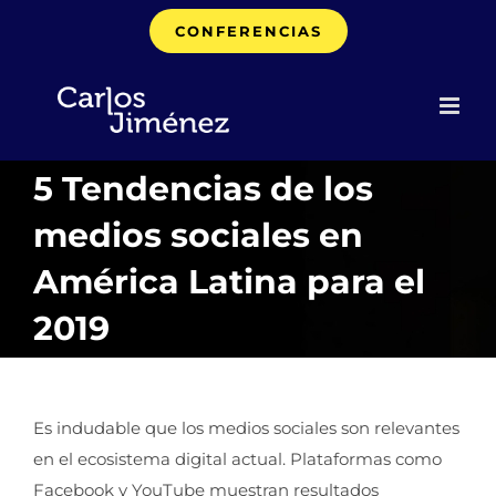
Saltar
CONFERENCIAS
al
contenido
5 Tendencias de los
medios sociales en
América Latina para el
2019
Es indudable que los medios sociales son relevantes
en el ecosistema digital actual. Plataformas como
Facebook y YouTube muestran resultados