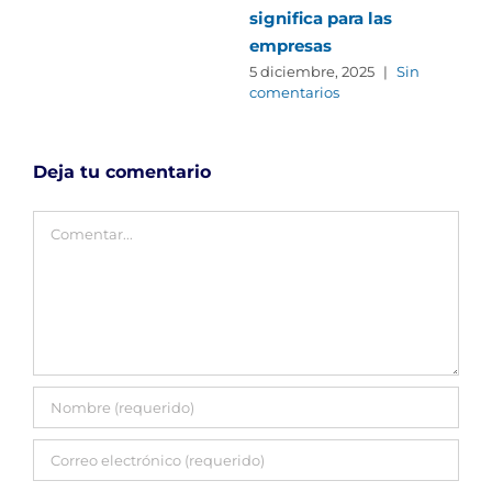
significa para las
5 f
com
empresas
5 diciembre, 2025
|
Sin
comentarios
Deja tu comentario
Comentar