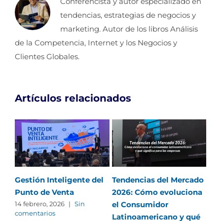
Conferencista y autor especializado en
tendencias, estrategias de negocios y
marketing. Autor de los libros Análisis
de la Competencia, Internet y los Negocios y
Clientes Globales.
Artículos relacionados
Gestión Inteligente del
Tendencias del Mercado
Cóm
Punto de Venta
2026: Cómo evoluciona
en 
el Consumidor
las
14 febrero, 2026
|
Sin
comentarios
Latinoamericano y qué
me