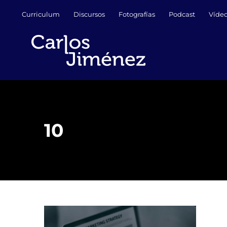
Saltar
Curriculum
Discursos
Fotografías
Podcast
Víde
al
contenido
10