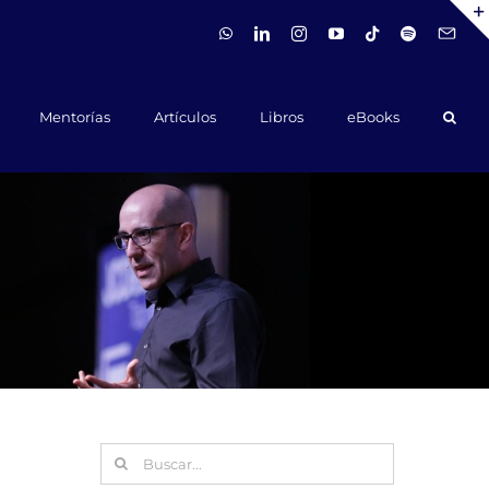
WhatsApp
LinkedIn
Instagram
YouTube
Tiktok
Spotify
Hola@ca
Mentorías
Artículos
Libros
eBooks
Buscar: