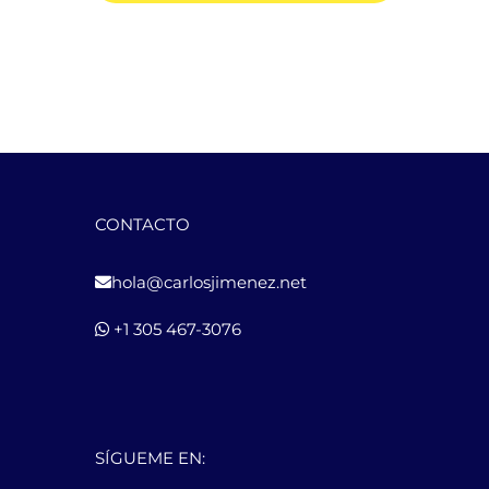
CONTACTO
hola@carlosjimenez.net
+1 305 467-3076
SÍGUEME EN: