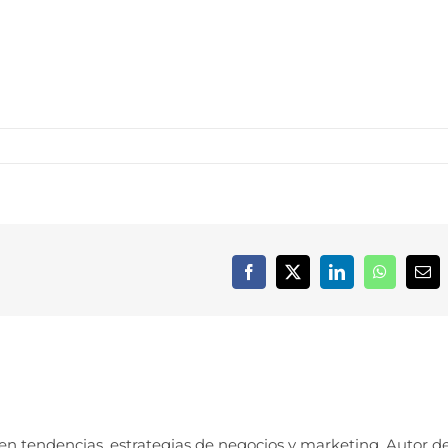
Facebook
X
LinkedIn
WhatsApp
Cor
elec
 en tendencias, estrategias de negocios y marketing. Autor d