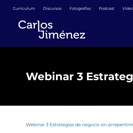
Saltar
Curriculum
Discursos
Fotografías
Podcast
Víde
al
contenido
Webinar 3 Estrateg
Webinar 3 Estrategias de negocio sin arrepentim