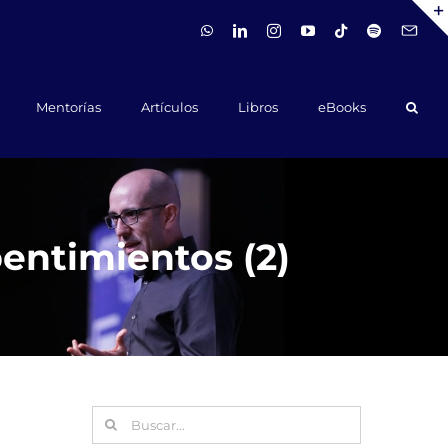
WhatsApp
LinkedIn
Instagram
YouTube
Tiktok
Spotify
Hola@ca
Mentorías
Artículos
Libros
eBooks
pentimientos (2)
Buscar: