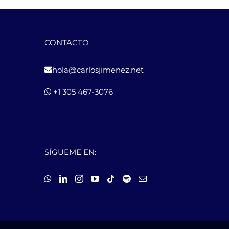
CONTACTO
hola@carlosjimenez.net
+1 305 467-3076
SÍGUEME EN: