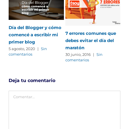
Día del Blogger y cómo
7 errores comunes que
comencé a escribir mi
debes evitar el día del
primer blog
Có
maratón
5 agosto, 2020
|
Sin
dis
comentarios
30 junio, 2016
|
Sin
cor
comentarios
24 
com
Deja tu comentario
Comentar