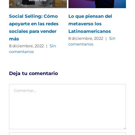
Social Selling: Cómo
Lo que piensan del
Lo
apoyarte en las redes
metaverso los
pop
sociales para vender
Latinoamericanos
4 d
com
más
8 diciembre, 2022
|
Sin
comentarios
8 diciembre, 2022
|
Sin
comentarios
Deja tu comentario
Comentar