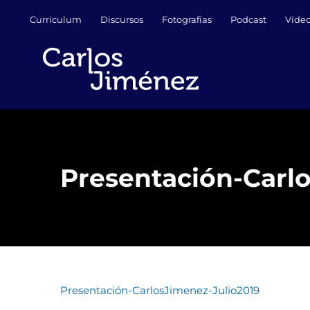
Saltar
Curriculum
Discursos
Fotografías
Podcast
Víde
al
contenido
Presentación-Carl
Presentación-CarlosJimenez-Julio2019