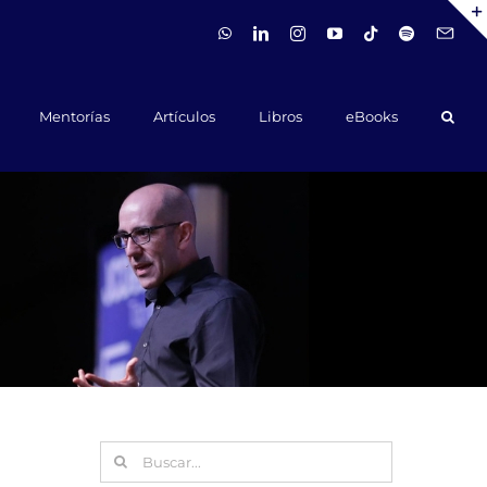
WhatsApp
LinkedIn
Instagram
YouTube
Tiktok
Spotify
Hola@ca
Mentorías
Artículos
Libros
eBooks
Buscar: