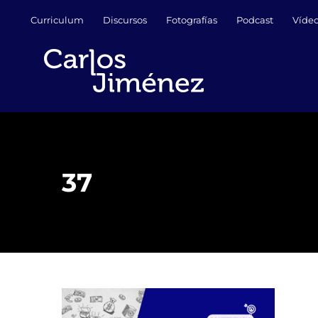
Saltar
Curriculum
Discursos
Fotografías
Podcast
Víde
al
contenido
37