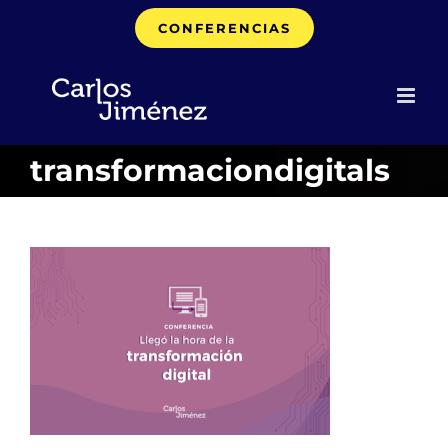
Saltar
CONFERENCIAS
al
contenido
transformaciondigitals