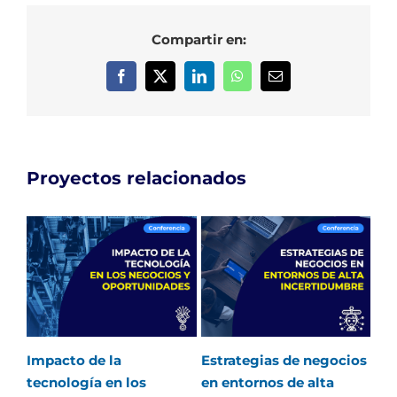
Compartir en:
Facebook
X
LinkedIn
WhatsApp
Correo
electrónico
Proyectos relacionados
Impacto de la
Estrategias de negocios
Op
tecnología en los
en entornos de alta
mer