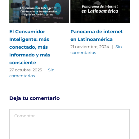
El Consumidor
Panorama de internet
Ten
Inteligente: más
en Latinoamérica
Ma
conectado, más
con
21 noviembre, 2024
|
Sin
comentarios
informado y más
co
consciente
int
27 octubre, 2025
|
Sin
15 
comentarios
com
Deja tu comentario
Comentar