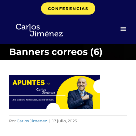
Saltar
CONFERENCIAS
al
contenido
Banners correos (6)
Por
Carlos Jimenez
|
17 julio, 2023